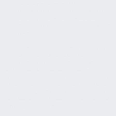
Pseudomonas aeruginosa (0/250 ml in
Trinkwasser für Krankenhäuser), Legionella-
Zeckenstoff, chemische Parameter (Nitrat
≤ 50 mg/l, Temperatur, pH 6,5–9,5 etc.) gemäß
TrinkwV.
Für die Analyse werden standardisierte Verfahren
eingesetzt (z.B. Membranfiltration, Nähragar- oder
Flächenplattentechnik). Für Legionellen gilt DIN EN
ISO 11731. Das Labor muss als „zugelassene
Untersuchungsstelle“ nach TrinkwV zertifiziert sein.
Grenzwerte und Anforderungen sind in der TrinkwV
gesetzlich festgelegt. Überschreitungen der Grenz-
oder Maßnahmewerte müssen gemäß TrinkwV § 51
und § 53 gemeldet werden.