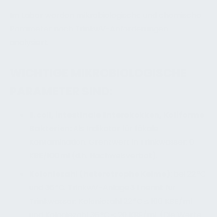
Im Labor werden mikrobiologische und chemische
Parameter nach TrinkwV-Anforderungen
analysiert.
WICHTIGE MIKROBIOLOGISCHE
PARAMETER SIND:
E. coli, intestinale Enterokokken, Koliforme
Bakterien:
Als Indikator für fäkale
Kontamination. Grenzwert in Trinkwasser: 0
KBE/100 ml (d.h. Nachweisverbot).
Koloniezahl (heterotrophe Keime):
bei 22 °C
und 36 °C. TrinkwV-Anlage 3 I nennt für
Trinkwasser: Koloniezahl 22 °C ≤ 100 KBE/ml
und Koloniezahl 36 °C ≤ 20 KBE/ml. (Die Werte