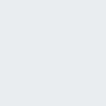
[8]. Kaltwasser muss idealerweise < 25 °C am
Austritt bleiben. Dies kann z.B. durch
Thermostat-Ventile an Kaltwasserführung und
geregelte Umwälzung erreicht werden.
Zirkulation und Stagnation:
Das System ist
so zu planen, dass keinerlei Leitungen
unbeheizt oder stillstehen
(Zirkulationspumpen, Schwerkraftumlauf,
regelmäßiges Spülen). Nach der 3‑Liter‑Regel
gilt eine Warmwasserinstallation als
„Großanlage“, wenn Speicher > 400 l oder
Rohrvolumen von > 3 l bis zu einer Zapfstelle
vorhanden ist; solche Anlagen erfordern
strengere Kontrollen.
Risikomanagement:
Wird der Legionellen-