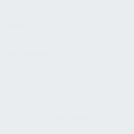
Zeitplan festgehalten. Das oben angegebene
Muster kann z.B. an die jeweilige Anlage angepasst
werden.
VERANTWORTLICHKEITEN UND
MELDEWEGE
Die Verantwortung für die Wasserqualität liegt beim
Betreiber der Anlage (Gebäude- oder
Anlagenbetreiber). Er muss ein Hygiene- bzw.
Risikomanagement-System aufbauen und die
erforderlichen Untersuchungen veranlassen. Eine
zugelassene Untersuchungsstelle (Labor) führt die
Analysen durch und meldet überschrittener
Grenzwerte selbst dem Gesundheitsamt.