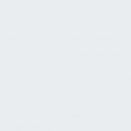
Warmwasserspeicher
öffentlichen
Koloniezahl
(Zirkulationsrücklauf)
Anlagen) / alle 3
36°C,
Jahre
Temperatur
Repräsentative
Legionella
Gemäß Risiko (z.
Zapfstellen (Dusche,
spec., E. coli,
bei erstmalig h
Küche)
Enterokokken
Legionellen)
Legionella
Jede
spec.,
Alle 3 Jahre (gr
Etage/Stammleitung
Koloniezahl
Anlagen)
22°C
LABORANALYTIK UND
GRENZWERTE