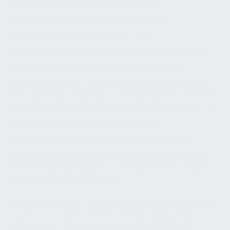
Entnahme, angewandtem Verfahren,
Messergebnissen und Interpretationen.
Bei Überschreitung von Grenz- bzw.
Maßnahmewerten ist umgehend ein schriftlicher
Maßnahmenplan zu erstellen (gemäß UBA-
Empfehlung 2023). Die Untersuchungsergebnisse
sind dem Gesundheitsamt zu übermitteln (TrinkwV
§ 47 Abs. 2). Werden Legionellen ab 100 KBE/100 ml
festgestellt, meldet die beauftragte
Untersuchungsstelle dies automatisch an das
Gesundheitsamt. Der Betreiber hat daraufhin die
Sanierungsmaßnahmen zu dokumentieren (Spül-
und Desinfektionsberichte).
Als Hilfestellung für die regelmäßige Überwachung
werden oft standardisierte Probenahmepläne
verwendet. In ihnen sind Ort, Parameter und