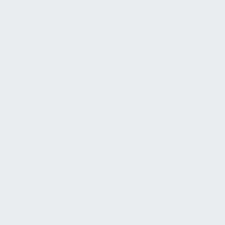
Probenahmeplan:
Legt fest, welche
Parameter an welchen Stellen zu welchem
Zeitpunkt genommen werden. Üblich ist für
Legionellen eine „systemische“ Probe von
mehreren Stellen (zentrales Systemteil) pro
Untersuchungsintervall. Die Reihenfolge sollte
logisch sein (z.B. erst Kaltwasser, dann
Warmwasser) und Proben aus Stagnations-
und Fließbedingungen berücksichtigen.
Probeflaschen und Sterilität:
Es werden
sterile Glas- oder Kunststoffgefäße
verwendet, meist mit Natriumthiosulfat zur
Neutralisation von Desinfektionsmitteln.
Behälter müssen ungeöffnet und trocken sein;
Oberflächenkontakt vermeiden. Vor