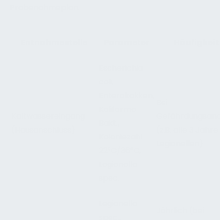
Probenahmeplan.
Entnahmestelle
Parameter
Häufigkeit
Escherichia
coli,
Enterokokken,
Bei
Koliforme
Kaltwassereingang
Gefährdungsana
Bakt.,
(Hausanschluss)
(z.B. alle 3 Jahre
Koloniezahl
Legionellen)
22°C/36°C,
Legionella
spec.
Legionella
Jährlich (bei
spec.,