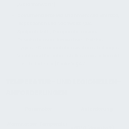
„Gefahrenwert“).
Dokumentierte Maßnahmen:
Alle Einträge,
Inspektionen und Nachweise (z.B.
Spülprotokolle, Temperaturkurven,
Desinfektionsnachweise) sind Teil des
Hygiene-Dokumentationssystems. Leitungen,
Ventile und Entnahmestellen müssen korrekt
beschildert sein (TrinkwV § 47.
TEMPERATUR- UND LEGIONELLEN-
ANFORDERUNGEN
Parameter
Anforderung
Warmwasser-Temperatur
≥ 60 °C (dauerhaft)