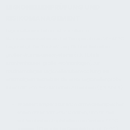
LEGIONELLENPRÜFUNG UND
RISIKOMANAGEMENT
Legionellenwachstum ist vor allem in
Warmwassersystemen bei Temperaturen 25–45 °C
begünstigt. Die TrinkwV verpflichtet Betreiber
großer Warmwassersysteme (z.B. Hotels,
Krankenhäuser, große Wohnanlagen) zur
routinemäßigen Legionellenüberwachung. Bei
erstmaligem Betrieb ist die erste Legionellenprobe
innerhalb von 3–12 Monaten zu nehmen (§ 31 Abs.4).
Wassertemperaturen:
Warmwasserspeicher
sollen dauerhaft ≥ 60 °C halten, und an den
entferntesten Zapfstellen mindestens 55 °C
messen (Thermische Desinfektion ab 60 °C)