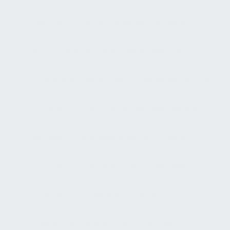
Maßnahmenwert (100 KBE/100 ml) erreicht
oder überschritten, muss der Betreiber
unverzüglich eine Risikoabschätzung
durchführen und dem Gesundheitsamt
Maßnahmenvorschläge unterbreiten. Übliche
Gegenmaßnahmen sind Hygienesplülung mit
heißem Wasser (z.B. > 70 °C) und ggf.
thermische oder chemische Desinfektion
(gemäß DVGW W 551). Nach einer Sanierung
sind Nachprobemessungen erforderlich.
Überschreitungen zwischen 100–
1.000 KBE/100 ml lösen in der Regel eine
engmaschigere Überwachung und
Ursachenforschung aus; Werte
> 1.000 KBE/100 ml erfordern sofortige
Sanierungsmaßnahmen (so genannter