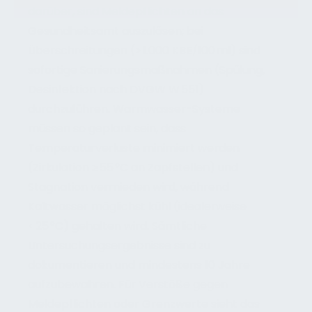
darüber, sind Meldepflichten an das
Gesundheitsamt auszulösen; bei
Überschreitungen (> 1.000 KBE/100 ml) sind
sofortige Sanierungsmaßnahmen (Spülung,
Desinfektion nach DVGW W 551)
durchzuführen. Warmwasser-Systeme
müssen so geplant sein, dass
Temperaturverluste minimiert werden
(Zirkulation ≥ 55 °C an Zapfstellen) und
Stagnation vermieden wird, während
Kaltwasser möglichst kühl (idealerweise
< 25 °C) gehalten wird. Sämtliche
Untersuchungsergebnisse sind zu
dokumentieren und mindestens 10 Jahre
aufzubewahren. Für Verstöße gegen
Meldepflichten oder Grenzwerte sieht das