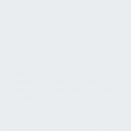
Die deutsche Trinkwasserversorgung unterliegt
primär der Trinkwasserverordnung (TrinkwV), die
EU-Vorgaben umsetzt. Sie definiert etwa eine
„Großanlage zur Trinkwassererwärmung“ (§ 3 Nr. 8)
– z.B. mit Speichervolumen > 400 l oder > 3 l
Rohrinhalt – und regelt deren Überwachung auf
Legionellen. Betreiber solcher Anlagen müssen
Legionellenproben nehmen lassen. Liegt die
Abgabe an die Öffentlichkeit vor (z.B. Schulen), ist
die Untersuchung jährlich Pflicht; andernfalls
mindestens alle drei Jahre. Unter bestimmten
Bedingungen kann das Gesundheitsamt das
Intervall auf bis zu drei Jahre verlängern, wenn drei
Vorbefunde ohne Beanstandung waren. In
Einrichtungen mit besonders gefährdeten
Personen (Krankenhäuser, Pflegeheime, vgl. IfSG