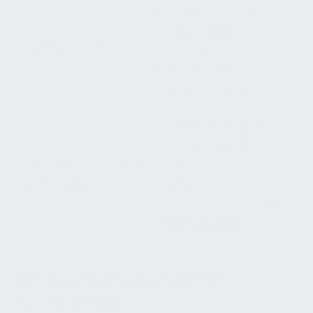
Auswahl von Werkstoffen
in Trinkwasser-
DIN 50930-6 (2001)
Installationen (spez.
Anforderungen, z.B. KTW-
Verträglichkeit).
EU-weit verbindliche
Trinkwasserqualität;
EU-Trinkwasserrichtlinie
Grundlage für nationale
(RL 2020/2184)
TrinkwV
(Mindestanforderungen,
Paramaterlisten).
ANFORDERUNGEN AN DIE
PROBENAHME