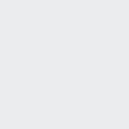
Mikrobiologische
Kulturverfahren zur
DIN EN ISO 11731
Quantifizierung von
(Legionellenanalyse)
Legionella spp. im
Wasser.
Hygienische
Anforderungen an
DVGW-Arbeitsblatt
Planung, Bau und Betrieb
W 551 (2004)
von Warmwasser-
Installationen zur
Legionellenvorsorge[5].
Prüfung und Bewertung
von Werkstoffen auf
DVGW-Arbeitsblatt
mikrobiologisches