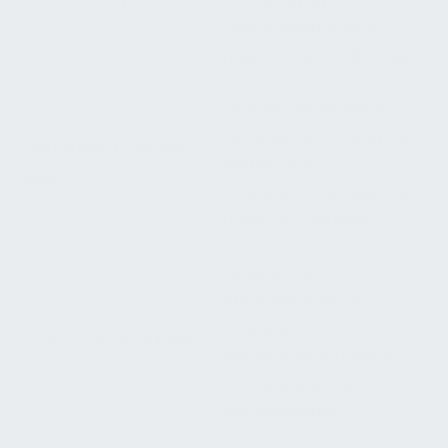
W 270 (2007)
Wachstum im
Trinkwasserbereich
(Materialverträglichkeit).
Technische Regeln für
Planung, Ausführung und
DIN EN 806 / DIN 1988-
Betrieb von
Serie
Trinkwasserinstallationen
(ersetzen DIN 1988).
Hygienische
Anforderungen an
Trinkwasser-
VDI/DVGW 6023 (2016)
Installationen (Planung,
Errichtung, Betrieb und
Instandhaltung).