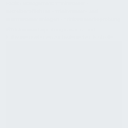
Facility Management:
Trinkwasser
»
Betreiberpflichten
»
Trinkwasser- und
Warmwasseranlagen
»
Trinkwasserbeprobung
Trinkwasserbeprobung sowie Warm- und
Kaltwassersysteme
In Deutschland regelt die
Trinkwasserverordnung (TrinkwV) die Qualität
des Trinkwassers und verpflichtet Betreiber
großer Trinkwassererwärmungsanlagen zu
regelmäßigen Legionellen-Untersuchungen.
Ergänzt wird dies durch das
Infektionsschutzgesetz (IfSG) mit Melde- und
Bußgeldvorschriften sowie durch