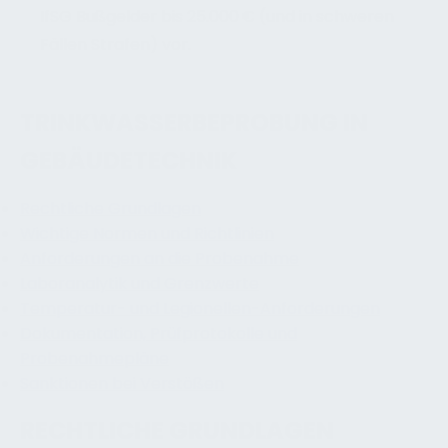
IfSG Bußgelder bis 25.000 € (und in schweren
Fällen Strafen) vor.
TRINKWASSERBEPROBUNG IN
GEBÄUDETECHNIK
Rechtliche Grundlagen
Wichtige Normen und Richtlinien
Anforderungen an die Probenahme
Laboranalytik und Grenzwerte
Temperatur- und Legionellen-Anforderungen
Dokumentation, Prüfprotokolle und
Probenahmepläne
Sanktionen bei Verstößen
RECHTLICHE GRUNDLAGEN