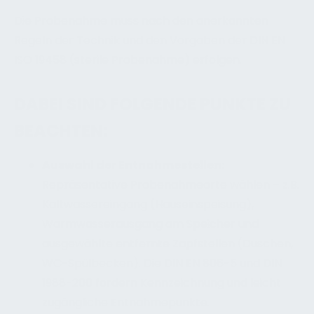
Die Probenahme muss nach den anerkannten
Regeln der Technik und den Vorgaben der DIN EN
ISO 19458 (sterile Probenahme) erfolgen.
DABEI SIND FOLGENDE PUNKTE ZU
BEACHTEN:
Auswahl der Entnahmestellen:
Repräsentative Probenahmeorte wählen – z.B.
Kaltwassereingang (Hauseinspeisung),
Warmwasserausgang am Speicher und
ausgewählte entfernte Zapfstellen (Duschen,
WC-Spülbecken). Die DIN EN 806-5 und DIN
1988-200 fordern Kennzeichnung und leicht
zugängliche Entnahmepunkte.