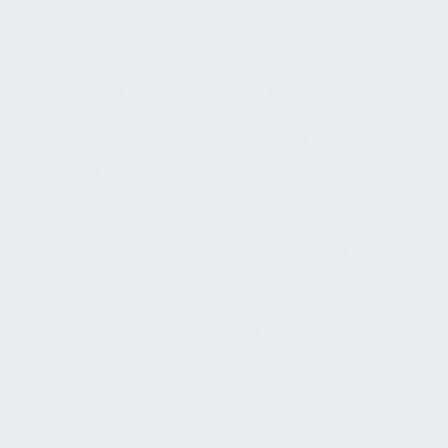
am Speicher
Warmwasser-Temperatur
≥ 55 °C (Stand nach
an Zapfstelle
Zirkulation)
Kaltwasser-Temperatur an
≤ 25 °C (TrinkwV
Zapfstelle
fordert ≤ 25 °C)
100 KBE/100 ml
Legionella Maßnahmenwert
(technischer
Maßnahmenwert)
Erreichen/
Überschreitung von
Legionella Meldegrenze
100 KBE/100 ml –
Pflichtmeldung an
Gesundheitsamt