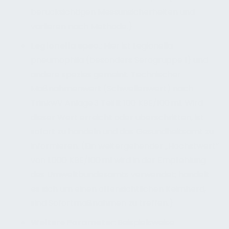
berücksichtigen Messunsicherheiten und
variieren nach Methode.)
Legionella spec.:
Hier ist Legionella
pneumophila (besonders Serogruppe 1) und
andere spezies gemeint. Technischer
Maßnahmenwert (Schwellenwert) nach
TrinkwV Anlage 3 Teil II: 100 KBE/100 ml. Wird
dieser Wert erreicht oder überschritten, ist
sofort zu handeln und das Gesundheitsamt zu
informieren. (Ein weitergehender „Höchstwert“
von 1.000 KBE/100 ml wird in der Empfehlung
des Umweltbundesamts verwendet; handelt
es sich um einen offensichtlichen Keimherd,
sind Sofortmaßnahmen zu treffen.)
Weitere Parameter:
Beispielsweise