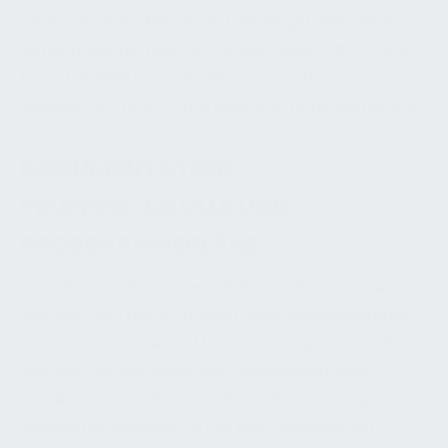
Trinkwasserqualität dauerhaft eingehalten wird.
Notwendige technische Details regeln DIN EN 806
(bzw. DIN 1988) und DVGW-Vorschriften, zum
Beispiel für Druckverhältnisse und Dimensionierung.
DOKUMENTATION,
PRÜFPROTOKOLLE UND
PROBENAHMEPLÄNE
Jede Probenahme muss akribisch dokumentiert
werden. Die TrinkwV fordert, dass Niederschriften
über Probenahme und Untersuchung aufbewahrt
werden: Der Betreiber hat Originalprotokolle
mindestens 10 Jahre aufzubewahren. Dazu gehören
detaillierte Angaben zu Ort und Zeitpunkt der