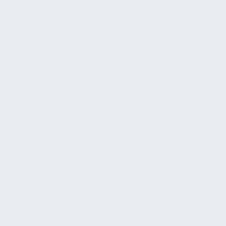
Für Planung, Probenahme und Analyse gelten
zahlreiche technische Normen und Richtlinien.
DIE FOLGENDE TABELLE LISTET
ZENTRALE REGELWERKE MIT
ANWENDUNGSBEREICH AUF:
Norm / Richtlinie
Anwendungsbereich
Standard für die
Probenahme von
DIN EN ISO 19458
Wasserproben zur
(Wasserbeschaffenheit)
mikrobiologischen
Analyse.