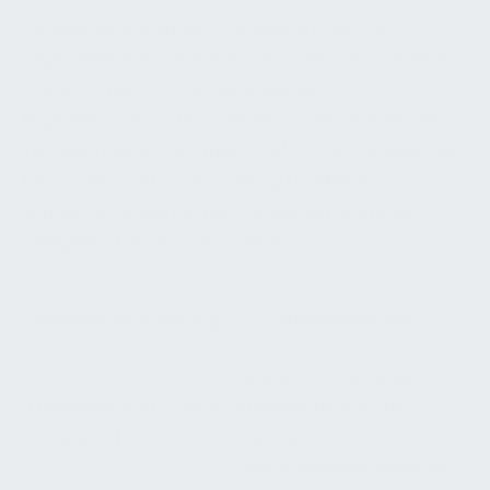
Landesbauordnungen (z.B. MusterbauO § 10)
allgemeine Anforderungen an Trinkwasseranlagen
– etwa Schutz vor Verunreinigung,
Hygienekonzepte und Einhaltung des Standes der
Technik (DIN/EN-Normen, VDI/DVGW-Regelwerke).
Die Arbeitsstättenverordnung (ArbMedVV)
schreibt in gewerblichen Gebäuden ebenfalls
geeignete Trinkwasserqualität vor.
Gesetz/Verordnung
Beschreibung
Regelt Anforderungen,
Trinkwasserverordnung
Analysepflichten und
(TrinkwV) (2023)
Pflichten für
Trinkwasserinstallationen.