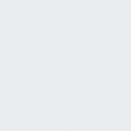
§ 23 Abs. 5) ist eine Verlängerung des Prüfintervalls
ausdrücklich ausgeschlossen. Ein- und
Zweifamilienhäuser sind von der routinemäßigen
Legionellenprüfpflicht ausgenommen.
Weitergehende Pflichten ergeben sich aus dem
Infektionsschutzgesetz (IfSG), auf dem die TrinkwV
aufbaut. Hier sind Anzeigen bei Krankheitserregern
(§ 6 IfSG), Meldepflichten und Strafvorschriften
(IfSG §§ 73–75) geregelt. Überschreitungen des
Trinkwasser-Grenzwerts gelten als
Ordnungswidrigkeiten und können mit Geldbußen
geahndet werden. Zuständige Behörden sind die
Gesundheitsämter; Betreiber müssen diese
unverzüglich informieren, wenn Legionellen über
dem technischen Maßnahmenwert liegen (§ 51
Abs. 1 TrinkwV). Darüber hinaus enthalten