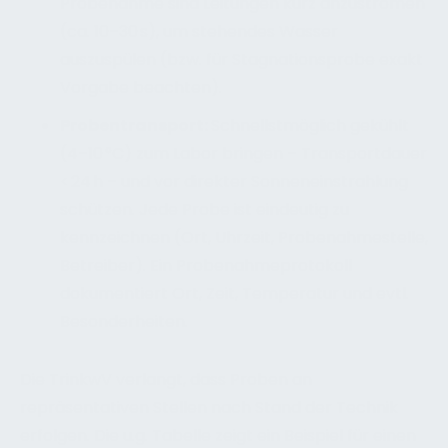
Probenahme sind Leitungen kurz anzuströmen
(ca. 10–30 s), um stehendes Wasser
auszuspülen (bzw. für Stagnationsprobe exakt
Vorgabe beachten).
Probentransport:
Schnellstmöglich gekühlt
(4–10 °C) zum Labor bringen – Transportdauer
< 24 h – und vor direkter Sonneneinstrahlung
schützen. Jede Probe ist eindeutig zu
kennzeichnen (Ort, Uhrzeit, Probenahmestelle,
Betreiber). Ein Probenahmeprotokoll
dokumentiert Ort, Zeit, Temperatur und evtl.
Besonderheiten.
Die TrinkwV verlangt, dass Proben an
repräsentativen Stellen nach Stand der Technik
erfolgen. Die u.g. Tabelle zeigt ein Beispiel für einen