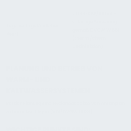
> 1.000 KBE/100 ml –
sofortige Sanierung
Legionella gefährlicher
gemäß DVGW W 551
Wert
(therm./chem.
Desinfektion)
PLANUNG UND BETRIEB VON
WARM- UND
KALTWASSERSYSTEMEN
Bei der Planung sind Hygieneaspekte von Anfang an
zu berücksichtigen (VDI/DVGW 6023).
WICHTIGE PUNKTE SIND: