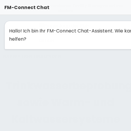
FM-Solutionmaker: Gemeinsam Facility Management neu
FM-Connect Chat
denken
Hallo! Ich bin Ihr FM-Connect Chat-Assistent. Wie ka
helfen?
NAVIGATION EINBLENDEN
Trinkwasserbeprobun
sowie Warm- und
Kaltwassersysteme