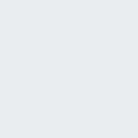
Hydraulik und Zirkulation:
Ausreichender
Wasseraustausch (Fließgeschwindigkeit)
vermeiden Stagnation. Zirkulationsleitungen
müssen so verlegt und geregelt sein, dass
distal‐gelegene Rohrabschnitte warm bleiben.
Pumpen/Regelventile steuern die Temperatur
konstant.
Materialwahl:
Alle in Kontakt mit Trinkwasser
kommenden Materialien (Rohrleitungen,
Speicher) müssen zugelassen und hygienisch
unbedenklich sein (siehe KTW-Empfehlungen
und DIN 50930-6). Kupfer, Edelstahl und
spezifische Kunststoffe (z.B.
Mehrschichtverbundrohre) sind übliche
Werkstoffe. Beschichtung und