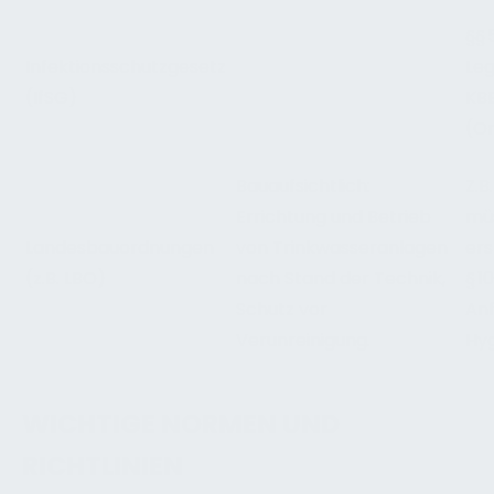
§§ 
Infektionsschutzgesetz
Leg
(IfSG)
KBE
(Or
Bauaufsichtlich:
Z.B
Errichtung und Betrieb
mü
Landesbauordnungen
von Trinkwasseranlagen
ers
(z.B. LBO)
nach Stand der Technik,
§ 1
Schutz vor
An
Verunreinigung.
Hyg
WICHTIGE NORMEN UND
RICHTLINIEN