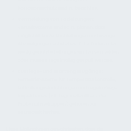
Korrosionsschutz sind zu beachten.
Vermeidung von Totleitungen:
Verteilsysteme sind so zu planen, dass
möglichst kurze Stichleitungen und wenige
Abzweigungen entstehen. Tote Enden oder
wenig genutzte Leitungen sind zu vermeiden
oder müssen regelmäßig gespült werden.
Zustiegs- und Wartungszugänge:
Fernwirksysteme für Temperaturkontrolle,
Entkalkungseinrichtungen und regelmäßige
Inspektionen (z.B. Legionellenfilter oder
Probenahmekappen) gehören zur
Betriebssicherheit.
Diese Maßnahmen gewährleisten, dass die