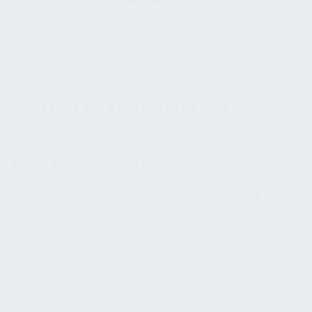
Störungen oder Beprobungsbedarf
Ablage der digitalen Revisionsunterlagen,
Prüfberichte, Wartungsnachweise im DMS
ERFOLGSFAKTOREN FÜR EIN
BETRIEBSSICHERES
TRINKWASSERSYSTEM
Frühzeitige Abstimmung mit TGA-Planung, Hygiene,
FM, Nutzergruppen, Bauleitung
Berücksichtigung des Spül- und Wartungszugangs
in der Raumplanung
Baubegleitende Fotodokumentation, Isometrien,
Fließschemata