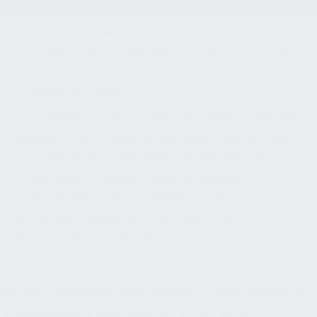
baubegleitende FM sorgt dafür, dass Systeme
wartbar, zugänglich, digital dokumentiert und
rechtssicher betreibbar sind – und so einen echten
Beitrag zur Gesundheitsvorsorge und zum
Gebäudewert leisten.
Die Qualität des Trinkwassers wird nicht im Betrieb,
sondern in der Planung entschieden. Das FM muss
frühzeitig sicherstellen, dass alle betrieblichen,
hygienischen und prüfpflichtigen Aspekte
berücksichtigt und dokumentiert sind – sonst
drohen aufwändige Nachrüstungen oder
Nutzungseinschränkungen.
BETREIBERVERANTWORTUNG DURCH