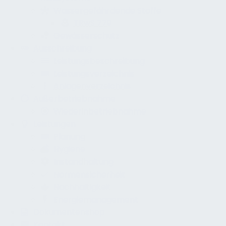
Wassergefährdende Stoffe
TRwS 779
Gewässerschutz
Ausschreibung
Leistungsbeschreibung
Leistungsverzeichnis
Anlagenverzeichnis
Außerbetriebnahme
Wiederinbetriebnahme
Leistungen
Planung
Hygiene
Instandhaltung
Normensicherheit
Nachhaltigkeit
Energiemanagement
Dokumentenshop
Kontakt