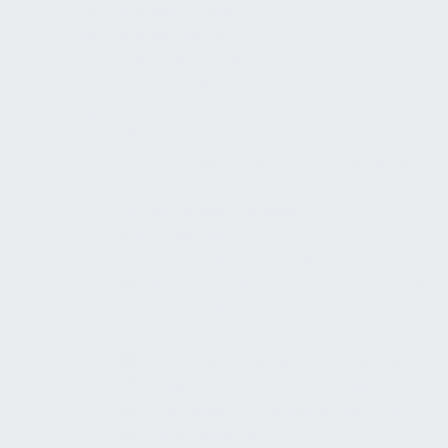
Instandsetzungen
Optimierung (KVP)
Ersatzteilmanagement
Betreiberpflichten
Dokumente
Mischwassersysteme
Kontrollierbare Rückflussverhinderer
(Typ EA)
Nachweisunterlagen für
kontrollierbare
Doppelrückflussverhinderer (Typ EC)
Wassergemischte Kühlschmierstoffe
Dezentrale
Trinkwassererwärmungssysteme
Entsalzungsanlagen für Trinkwasser
Dosiersysteme für Trinkwasser
Legionellen-Untersuchungsberichte
Trinkwasserfilter