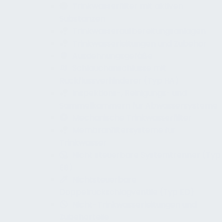
Trinkwasserfilter mit aktiven
Substanzen
Trinkwasseraufbereitungsanlagen
Trinkwasserleitungen und Zubehör
Ausdehnungsgefäße
Schlauchanschlüsse mit
Rückflussverhinderer (Typ HA)
Inspektions-, Reinigungs- und
Sammelkammern für Abwassersysteme
Mechanische Trinkwasserfilter
Membranfiltersysteme für
Trinkwasser
Nicht steuerbare Systemtrenner (Typ
EB)
Nichtsteuerbare
Doppelrückschlagventile (Typ ED)
Nicht-Trinkwasserleitungen und
Zubehörteile