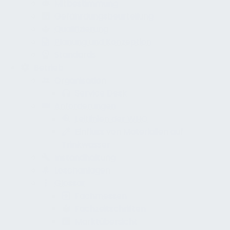
Mitbestimmung
Gefährdungsbeurteilung
Qualifizierung
Planung und Konzeption
Standards
Betrieb
Organisation
Service Desk
Anforderungen
Leitlinien der WHO
Einfluss von Materialien auf
Trinkwasser
Instandhaltung
Löschanlagen
Glossar
Fachmessen
Fachzeitschriften
Marktübersicht