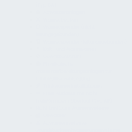
(Typ DA)
Abwasseranlagen
Wasserbecken
Wasserspender (nicht
leitungsgebunden)
Wasserspender (leitungsgebunden)
Kalt- und Warmwasser
Gewässerschutz
Physikalische
Wasseraufbereitungsanlagen zur
Trinkwasserversorgung
Trinkwasserinstallationen
Freie Auslässe mit nicht
kreisförmigem Überlauf (Typ AB)
Nicht trinkbare Wassersysteme
Gewässer
Abwassersysteme,
Grundstücksentwässerungssysteme