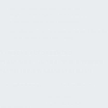
Nachrüstungen sind teuer und oft nur
eingeschränkt möglich (z. B. bei fehlenden
Spülmöglichkeiten oder Totleitungen)
Betreiberverantwortung beginnt mit der Übergabe
– nicht mit der ersten Beprobung
TYPISCHE AUFGABEN DES
PLANUNGS- UND BAUBEGLEITENDEN
FM BEI TRINKWASSERSYSTEMEN
Aufgabenbereich
Konkretisierung
Nutzerprofile,
Zapfstellenbedarf,
Bedarfsklärung