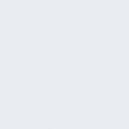
Spezielle
Wasseraufbereitungssysteme für
Trinkwasser
Abwasserhebestationen
Warmwasserbereitungssysteme für
Trink- und Prozesswasser
Wasserheizsysteme zum Erhitzen von
Wasser
Anwendungsspezifische Systeme
Abwasseraufbereitungsanlagen
Wassersysteme
Betreiberpflichten
Trinkwasser- und Warmwasseranlagen
Trinkwasserbeprobung
Abwasseranlagen
Trinkwasseranlagen
Wasserversorgung, Abwasser und
Kühlsysteme