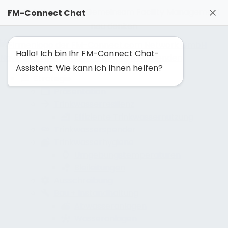
FM-Solutionmaker: Gemeinsam Facility Management
FM-Connect Chat
neu denken
Hallo! Ich bin Ihr FM-Connect Chat-
Navigation ausblenden
Navigation einblenden
Assistent. Wie kann ich Ihnen helfen?
Strategie
Präsentation
Trinkwasserresilienz
Effiziente Trinkwassernutzung
Trinkwasserspender
Trinkwasserhygiene
Umgebungstemperaturen
Bleileitungen
Ausschreibung
Bau + Instandhaltung
Abwasseranlagen
Wasseranlagen