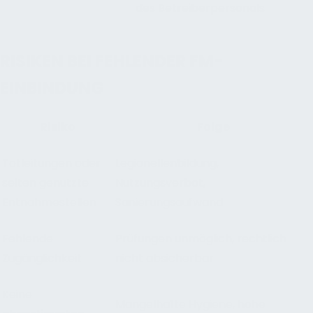
des Betreiberpersonals
RISIKEN BEI FEHLENDER FM-
EINBINDUNG
Risiko
Folge
Totleitungen oder
Legionellenbildung,
selten genutzte
Nutzungsverbot,
Entnahmestellen
Sanierungsaufwand
Fehlende
Prüfungen unmöglich, rechtlich
Zugänglichkeit
nicht absicherbar
Keine
Mangelhafte Hygiene, hohe