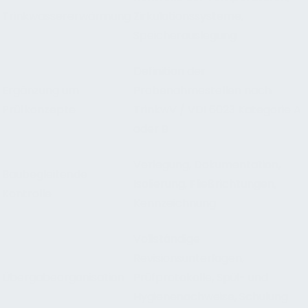
Trinkwassererwärmung
Zirkulationssysteme,
Speicherauslegung
Definition der
Ergänzung um
Probenahmestellen nach
Prüfkonzepte
TrinkwV / VDI 6023 Kategorie A
oder B
Verlegung, Dokumentation,
Baubegleitende
Isolierung, Fließrichtungen,
Kontrolle
Kennzeichnung
Vollständige
Revisionsunterlagen,
Übergabeorganisation
Prüfprotokolle, Spül- und
Hygienenachweise, Schulung