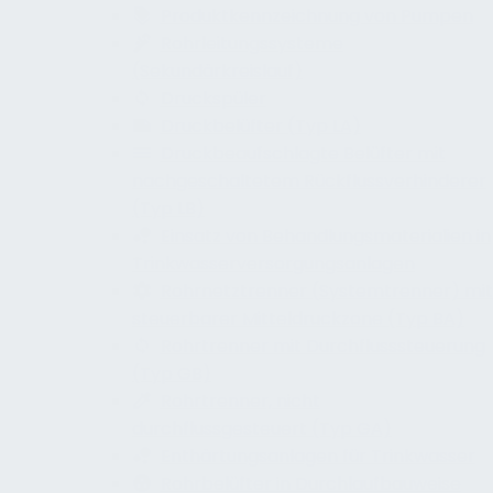
Produktkennzeichnung von Pumpen
Rohrleitungssysteme
(Sekundärkreislauf)
Druckspüler
Druckbelüfter (Typ LA)
Druckbeaufschlagte Belüfter mit
nachgeschaltetem Rückflussverhinderer
(Typ LB)
Einsatz von Behandlungsmaterialien in
Trinkwasserversorgungsanlagen
Rohrnetztrenner (Systemtrenner) mit
steuerbarer Mitteldruckzone (Typ BA)
Rohrtrenner mit Durchflusssteuerung
(Typ GB)
Rohrtrenner, nicht
durchflussgesteuert (Typ GA)
Enthärtungsanlagen für Trinkwasser
Rohrbelüfter in Durchlaufbauweise