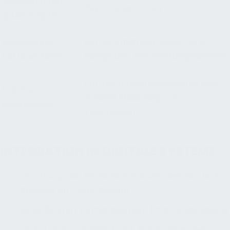
abgestimmten
Beprobungskosten
Spülkonzepte
Mangelhafte
Betreiberhaftung, keine CAFM-
Dokumentation
Integration, kein Wartungskalender
Korrosion, mikrobiologisches Risiko,
Falsche
spätere Stilllegung von
Materialwahl
Teilstrecken
INTEGRATION IN DIGITALE SYSTEME
Verortung aller Prüfstellen, Entnahmestellen und
Speicher im CAFM-System
Einbindung in Prüfmanagement / Wartungsplanung
Verknüpfung mit Helpdesk / Ticketsystem bei