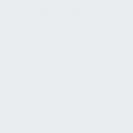
ABGESTIMMTE PLANUNG UND
SCHNITTSTELLEN SICHERN
FM-Beteiligung
Aufgaben
Risiken
Integration
Erfolgsfaktoren
WARUM FRÜHZEITIGE FM-
BETEILIGUNG ENTSCHEIDEND IST
Hygienisch sicherer Betrieb ist nur möglich, wenn
Planung und Ausführung betriebsgerecht erfolgen
Viele Anforderungen aus VDI 6023,
Trinkwasserverordnung und BetrSichV wirken sich
direkt auf den Bau aus