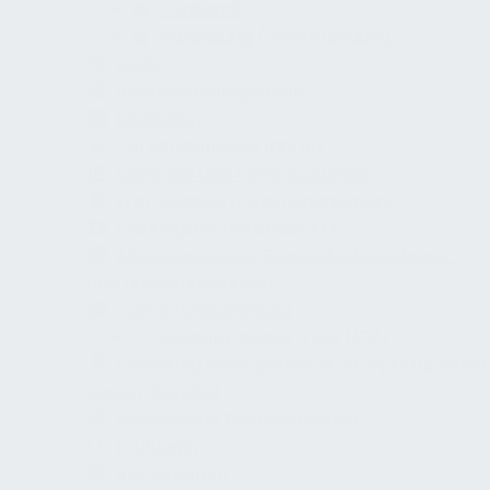
Verbände
Ausbildung / Weiterbildung
Audit
Interimsmanagement
Mediation
Verhandlungsverfahren
Verträge und Vereinbarungen
Wartungsvertragsmanagement
Planungsbegleitendes FM
Abgrenzung von Generalunternehmer-
und Nutzerausbauten
Ausführungsplanung
Leistungsphase 5 der HOAI
Erstellung eines Betriebskonzepts für einen
neuen Standort
Anweisende Dokumentation
Prüfungen
Inspektionen