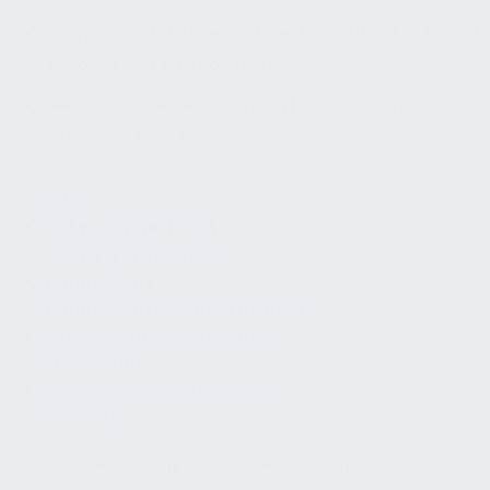
Integration der Anforderungen aus VDI 3810 Blatt 2,
VDI 6023, DIN EN 806, DIN 1988-600
Nutzerorientierte Auslegung (z. B. Duschräume,
Personalräume)
AGB
Bildquellennachweis
Cookie-Einstellungen
Datenschutz
Datenschutzinformationsblatt
Hinweisgeber-Meldestelle
Impressum
Rechtsdienstleistungsgesetz
Sitemap
FM-Beratungs- & Ingenieurleistungen
: Wir machen Gebäude