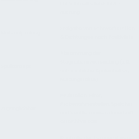
Entnahmestellenzahl & -
nutzung
Freigabe von Rohrwerkstoffen
Materialprüfung
& Dichtungen nach Positivliste
Abstimmung der
Stagnationsvermeidung (z. B.
Spülkonzept
automatische Spüleinheiten,
Nutzungstakte)
Prüfstellen, Filter,
Probenahmestellen, Speicher
Zugänglichkeit
und Ventile müssen dauerhaft
erreichbar sein
Kontrolle der Temperaturen,