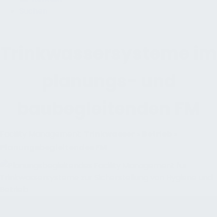
Suchen
Trinkwassersysteme im
planungs- und
baubegleitenden FM
Facility Management:
Trinkwasser
»
Betrieb
»
Planungsbegleitendes FM
Hygienestandards, Wartbarkeit und