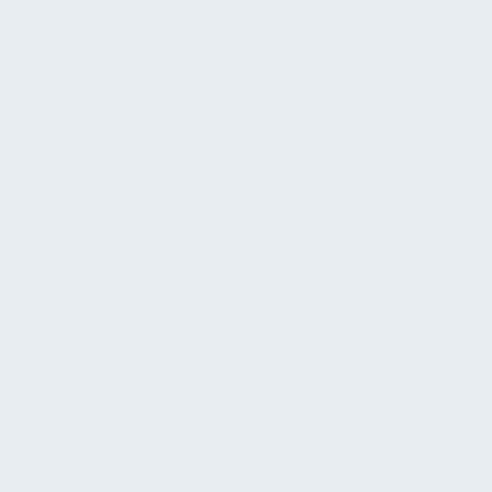
Zertifikat der
Dokumenttitel/Typ
Leistungsbeständigkeit –
Bauprodukt
Bestätigt, dass die erklärten
Leistungen des Produkts mit
den harmonisierten EU-
Zweck & Umfang
Normen dauerhaft
übereinstimmen;
Voraussetzung für die CE-
Kennzeichnung.
Verordnung (EU) 2024/3110;
Relevante
Verordnung (EU) Nr. 305/2011
Vorschriften/Normen
(Bauproduktenverordnung –
CPR)