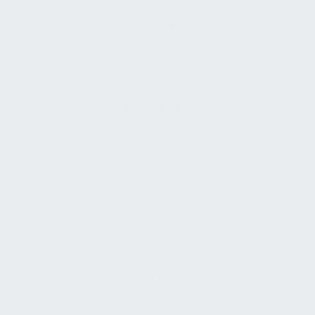
in Trinkwasserinstallationen von Gebäuden. Sie
verhindern, dass verunreinigtes oder nicht-
trinkbares Wasser in das saubere
Trinkwassernetz zurückfließt. Damit schützen sie
die Gesundheit der Nutzer und entsprechen den
deutschen Anforderungen an die
Trinkwasserhygiene sowie den EU-Vorschriften
für Bauprodukte. Im Facility Management
unterliegen solche Bauteile strengen Verfahren
zur Konformitätsbewertung, Prüfung und
Nutzungsfreigabe.
Im Facility Management bildet die
Dokumentation rund um Schlauchanschlüsse mit
Rückflussverhinderer (Typ HA) ein wesentliches
Fundament, um Wassersicherheit,
Produktnachverfolgbarkeit und
Rechtskonformität zu gewährleisten. Jedes
Dokument – von EU-Zertifikaten bis zu nationalen