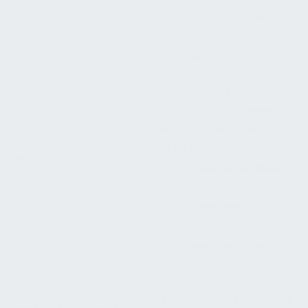
Aufzeichnungen über
Dokumenttitel/-typ
verwendete
Aufbereitungsstoffe
Dokumentiert Art, Menge,
Herkunft und Verwendung
von Aufbereitungsstoffen,
die im Prozess der
Zweck &
Trinkwasserbehandlung
Anwendungsbereich
eingesetzt werden (z. B.
Filtermaterialien,
Aktivkohle, UV-Lampen,
Ionentauscherharze).
Trinkwasserverordnung
Relevante
(TrinkwV 2023), § 13 und §