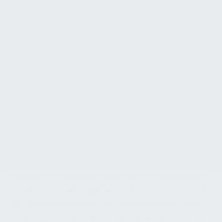
Physikalische Wasseraufbereitungsanlagen
zur Trinkwasserversorgung
Physikalische Wasseraufbereitungsanlagen – etwa
zur Filtration, UV-Desinfektion, Membran- oder
Entkarbonisierung – sind zentrale Bestandteile der
Trinkwasserversorgung in Gebäuden. Ihr Betrieb
unterliegt den strengen Anforderungen der
Trinkwasserverordnung (TrinkwV 2023) und der DIN
EN 15161 („Leitfaden für die Anwendung von
Qualitätsmanagementsystemen bei
Trinkwasseraufbereitungsanlagen“). Für Facility
Manager und Anlagenbetreiber sind daher
spezifische Dokumente gesetzlich vorgeschrieben,
um die Sicherheit, Hygiene und Nachvollziehbarkeit
der Aufbereitungsschritte zu gewährleisten. Diese
Unterlagen sichern die Einhaltung der gesetzlichen