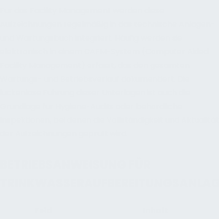
Für das Facility Management werden diese
Aufzeichnungen regelmäßig in das technische Anlagen-
und Wartungsbuch integriert. Häufig werden sie
elektronisch in einem CAFM-System (Computer Aided
Facility Management) erfasst, das den gesamten
Wartungs- und Betriebsverlauf dokumentiert. Die
lückenlose Führung dieser Unterlagen ist auch die
Grundlage für Hygiene-Audits oder behördliche
Inspektionen, bei denen die Vollständigkeit und Aktualität
der Aufzeichnungen geprüft wird.
BETRIEBSANWEISUNG FÜR
TRINKWASSERAUFBEREITUNGSANLA
Feld
Inhalt