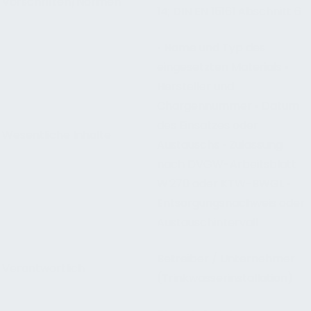
Vorschriften/Normen
14; DIN EN 15161 Abschnitt 6
• Name und Typ des
eingesetzten Materials •
Hersteller und
Chargennummer • Datum
des Einsatzes oder
Wesentliche Inhalte
Austauschs • Zulassung
nach DVGW-Arbeitsblatt
W 270 oder KTW-BWGL •
Entsorgungsnachweis oder
Austauschintervall
Betreiber / Unternehmer
Verantwortlich
(Trinkwasserinstallation)