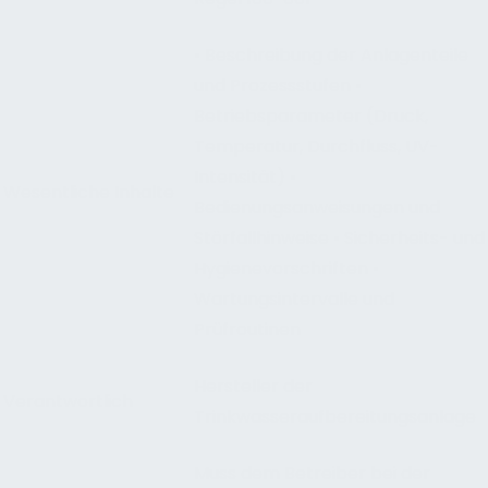
• Beschreibung der Anlagenteile
und Prozessstufen •
Betriebsparameter (Druck,
Temperatur, Durchfluss, UV-
Intensität) •
Wesentliche Inhalte
Bedienungsanweisungen und
Störfallhinweise • Sicherheits- und
Hygienevorschriften •
Wartungsintervalle und
Prüfroutinen
Hersteller der
Verantwortlich
Trinkwasseraufbereitungsanlage
Muss dem Betreiber bei der