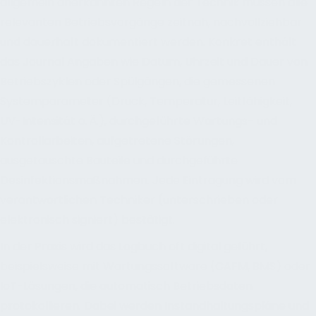
allgemein anerkannten Regeln der Technik müssen alle
relevanten Betriebsvorgänge zeitnah, nachvollziehbar
und dauerhaft dokumentiert werden. Konkret enthält
das Journal Angaben wie Datum, Uhrzeit und Dauer von
Betriebszyklen oder Spülgängen, die gemessenen
Systemparameter (Druck, Temperatur, Leitfähigkeit,
UV-Intensität o. Ä.), durchgeführte Wartungs- und
Kontrollarbeiten, aufgetretene Störungen,
ausgetauschte Bauteile und durchgeführte
Desinfektionsmaßnahmen. Jede Eintragung wird vom
verantwortlichen Techniker (unterschrieben oder
elektronisch signiert) bestätigt.
In der Praxis wird das Logbuch oft digital geführt,
beispielsweise mit Wartungssoftware (CAFM, BMS) oder
IoT-Lösungen, die automatisch Betriebsdaten
protokollieren. Dabei werden Instandhaltungspläne und