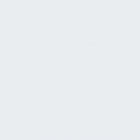
(Typ DA)
Abwasseranlagen
Wasserbecken
Wasserspender (nicht
leitungsgebunden)
Wasserspender (leitungsgebunden)
Kalt- und Warmwasser
Gewässerschutz
Physikalische
Wasseraufbereitungsanlagen zur
Trinkwasserversorgung
Trinkwasserinstallationen
Freie Auslässe mit nicht
kreisförmigem Überlauf (Typ AB)
Nicht trinkbare Wassersysteme
Gewässer
Abwassersysteme,
Grundstücksentwässerungssysteme