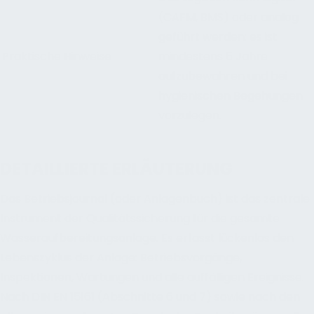
(CAFM, BMS) oder analog
geführt werden; es ist
Praktische Hinweise
mindestens 5 Jahre
aufzubewahren und bei
hygienischen Begehungen
vorzulegen.
DETAILLIERTE ERLÄUTERUNG
Das Betriebsjournal (oder Anlagenbuch) ist das zentrale
Instrument der Qualitätssicherung für die gesamte
Wasseraufbereitungsanlage. Es erfasst lückenlos den
Lebenszyklus der Anlage: Betriebsvorgänge,
Inspektionen, Wartungen und alle auffälligen Ereignisse.
Nach DIN EN 15161 (Abschnitte 6 und 7) sowie nach den