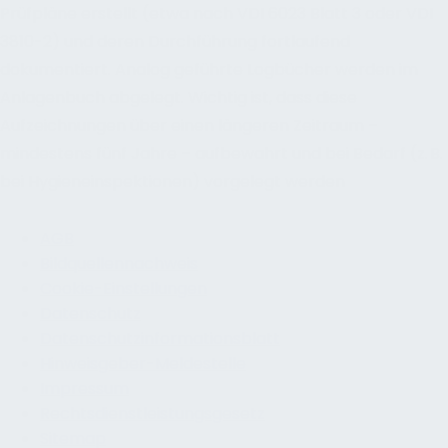
Prüfpläne erstellt (etwa nach VDI 6023 Blatt 3 oder VDI
3810-2) und deren Durchführung fortlaufend
dokumentiert. Analog geführte Logbücher werden im
Anlagenbuch abgelegt. Wichtig ist, dass diese
Aufzeichnungen über einen längeren Zeitraum –
mindestens fünf Jahre – aufbewahrt und bei Bedarf (z. B.
bei Hygieneinspektionen) vorgelegt werden
AGB
Bildquellennachweis
Cookie-Einstellungen
Datenschutz
Datenschutzinformationsblatt
Hinweisgeber-Meldestelle
Impressum
Rechtsdienstleistungsgesetz
Sitemap