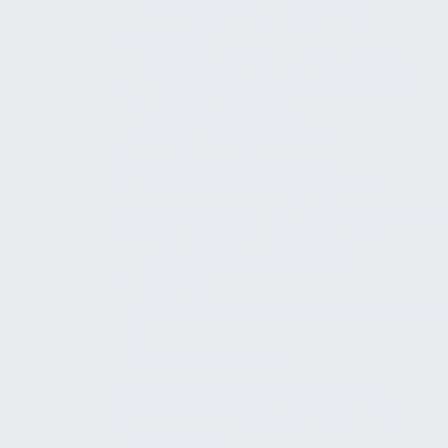
Trinkwasserfilter mit aktiven
Substanzen
Trinkwasseraufbereitungsanlagen
Trinkwasserleitungen und Zubehör
Ausdehnungsgefäße
Schlauchanschlüsse mit
Rückflussverhinderer (Typ HA)
Inspektions-, Reinigungs- und
Sammelkammern für Abwassersysteme
Mechanische Trinkwasserfilter
Membranfiltersysteme für
Trinkwasser
Nicht steuerbare Systemtrenner (Typ
EB)
Nichtsteuerbare
Doppelrückschlagventile (Typ ED)
Nicht-Trinkwasserleitungen und
Zubehörteile