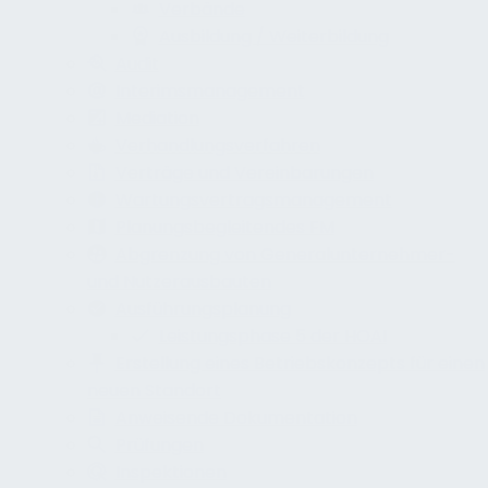
Verbände
Ausbildung / Weiterbildung
Audit
Interimsmanagement
Mediation
Verhandlungsverfahren
Verträge und Vereinbarungen
Wartungsvertragsmanagement
Planungsbegleitendes FM
Abgrenzung von Generalunternehmer-
und Nutzerausbauten
Ausführungsplanung
Leistungsphase 5 der HOAI
Erstellung eines Betriebskonzepts für einen
neuen Standort
Anweisende Dokumentation
Prüfungen
Inspektionen