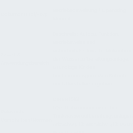
Betriebsanweisung / Operating
Dokumenttitel/-typ
Manual
Beschreibt Aufbau, Funktion,
Betriebsweise und
sicherheitstechnische Maßnahme
Zweck &
der Wasseraufbereitungsanlage.
Anwendungsbereich
Grundlage für den
bestimmungsgemäßen Betrieb
nach Herstellervorgaben.
DIN EN 15161
(Qualitätsmanagement bei
Relevante
Trinkwasseraufbereitungsanlagen
Vorschriften/Normen
ArbSchG § 12; BetrSichV § 12; DGU
Regel 100-001