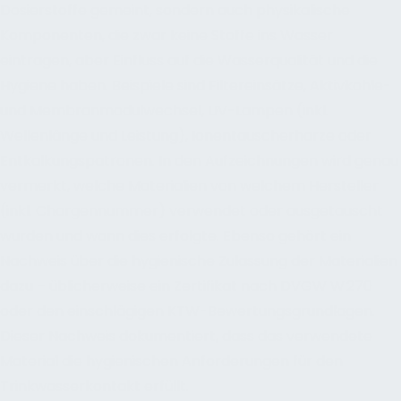
Dosierstoffe gemeint, sondern auch physikalische
Komponenten, die zwar keine Stoffe ins Wasser
eintragen, aber Einfluss auf die Wasserqualität und die
Hygiene haben. Beispiele sind Filtereinsätze, Aktivkohle-
und Membranmodulwechsel, UV-Lampen (inkl.
Wellenlänge und Leistung), Ionentauscherharze oder
Entkalkungspatronen. In den Aufzeichnungen wird genau
vermerkt, welche Materialien von welchem Hersteller
(inkl. Chargennummer) verwendet oder ausgetauscht
wurden und wann dies erfolgte. Ebenso gehört ein
Nachweis über die hygienische Zulassung der Materialien
dazu – üblicherweise ein Zertifikat nach DVGW W 270
oder den einschlägigen KTW-Bewertungsgrundlagen.
Dieser Nachweis dokumentiert, dass das verwendete
Material die hygienischen Anforderungen für den
Trinkwasserkontakt erfüllt.