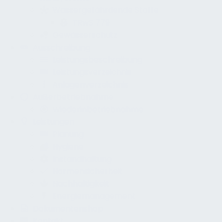
Wassergefährdende Stoffe
TRwS 779
Gewässerschutz
Ausschreibung
Leistungsbeschreibung
Leistungsverzeichnis
Anlagenverzeichnis
Außerbetriebnahme
Wiederinbetriebnahme
Leistungen
Planung
Hygiene
Instandhaltung
Normensicherheit
Nachhaltigkeit
Energiemanagement
Dokumentenshop
Kontakt