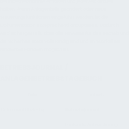
bei Inbetriebnahme erhalten und jederzeit aktuell
halten. Wenn Anlagenteile geändert oder neue
Steuerungsfunktionen eingeführt werden, ist die
Dokumentation entsprechend anzupassen. Dadurch
wird sichergestellt, dass alle Hinweise für den Betrieb und
die Sicherheit stets vollständig sind und im Störfall ein
fundiertes Handeln möglich ist.
BETRIEBSJOURNAL /
ANLAGENBETRIEBSTAGEBUCH
Feld
Inhalt
Dokumenttitel/-typ
Betriebsjournal
Laufende Aufzeichnung