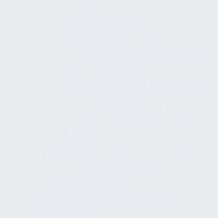
Spezielle
Wasseraufbereitungssysteme für
Trinkwasser
Abwasserhebestationen
Warmwasserbereitungssysteme für
Trink- und Prozesswasser
Wasserheizsysteme zum Erhitzen von
Wasser
Anwendungsspezifische Systeme
Abwasseraufbereitungsanlagen
Wassersysteme
Betreiberpflichten
Trinkwasser- und Warmwasseranlagen
Trinkwasserbeprobung
Abwasseranlagen
Trinkwasseranlagen
Wasserversorgung, Abwasser und
Kühlsysteme