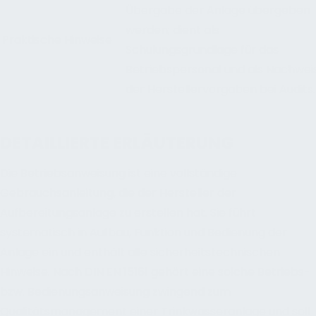
Übergabe der Anlage übergeben
werden; dient als
Praktische Hinweise
Schulungsgrundlage für das
Betriebspersonal und als Nachwei
der Herstellervorgaben bei Audits.
DETAILLIERTE ERLÄUTERUNG
Die Betriebsanweisung ist eine vollständige
Gebrauchsanleitung, die der Hersteller der
Aufbereitungsanlage zu erstellen hat. Sie führt
systematisch in Aufbau, Funktion und Bedienung der
Anlage ein und enthält alle sicherheitstechnischen
Hinweise. Nach DIN EN 15161 gehört eine solche Betriebs-
bzw. Bedienungsanweisung zwingend zum
Qualitätsmanagement einer Trinkwasseranlage und soll