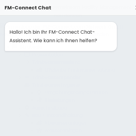
FM-Solutionmaker: Gemeinsam Facility Management
FM-Connect Chat
neu denken
Hallo! Ich bin Ihr FM-Connect Chat-
Navigation ausblenden
Navigation einblenden
Assistent. Wie kann ich Ihnen helfen?
Strategie
Präsentation
Trinkwasserresilienz
Effiziente Trinkwassernutzung
Trinkwasserspender
Trinkwasserhygiene
Umgebungstemperaturen
Bleileitungen
Ausschreibung
Bau + Instandhaltung
Abwasseranlagen
Wasseranlagen