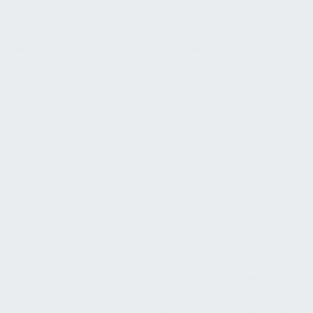
aller Betriebs-, Wartungs-,
Störungs- und
Zweck &
Hygienemaßnahmen zur
Anwendungsbereich
Sicherstellung der
lückenlosen
Dokumentation des
Anlagenbetriebs.
DIN EN 15161, Abschnitte 6
Relevante
und 7; TrinkwV § 14; VDI
Vorschriften/Normen
6023 (Hygiene in
Trinkwasserinstallationen)
• Datum, Uhrzeit und Dauer
der Betriebszyklen •
gemessene