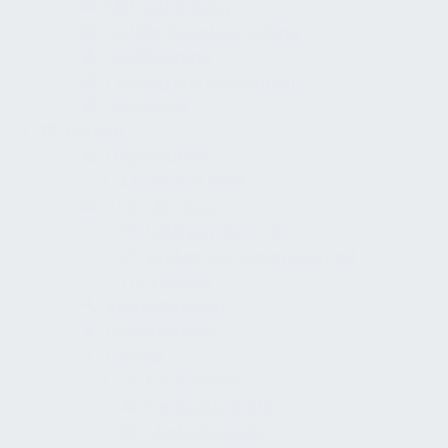
Mitbestimmung
Gefährdungsbeurteilung
Qualifizierung
Planung und Konzeption
Standards
Betrieb
Organisation
Service Desk
Anforderungen
Leitlinien der WHO
Einfluss von Materialien auf
Trinkwasser
Instandhaltung
Löschanlagen
Glossar
Fachmessen
Fachzeitschriften
Marktübersicht