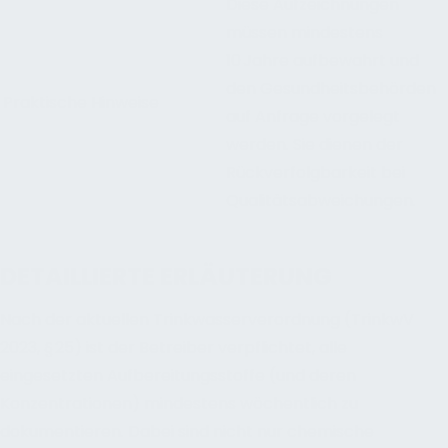
Diese Aufzeichnungen
müssen mindestens
10 Jahre aufbewahrt und
den Gesundheitsbehörden
Praktische Hinweise
auf Anfrage vorgelegt
werden. Sie dienen der
Rückverfolgbarkeit bei
Qualitätsabweichungen.
DETAILLIERTE ERLÄUTERUNG
Nach der aktuellen Trinkwasserverordnung (TrinkwV
2023, § 25) ist der Betreiber verpflichtet, alle
eingesetzten Aufbereitungsstoffe (und deren
Konzentrationen) mindestens wöchentlich zu
dokumentieren. Dabei sind nicht nur chemische