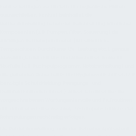
Fehlbedienungen verhindern, um hygienische Risiken
auszuschließen. Konkret beinhaltet die
Betriebsanweisung neben der Beschreibung sämtlicher
Komponenten (z. B. Pumpen, Filter, Steuerung) die
zulässigen Betriebsparameter (Arbeitsdrücke,
Temperaturen, Durchflüsse, UV-Leistung etc.), genaue
Anweisungen für das Ein- und Ausschalten sowie für
Störfälle (z. B. Rückspülprogramm, Notabschaltung) und
alle geltenden Sicherheits- und Hygienevorschriften (z. B.
benötigte Schutzkleidung, Reinigungs- und
Desinfektionsmaßnahmen). Außerdem listet sie alle
vorgeschriebenen Wartungsintervalle und Prüfroutinen
auf, damit etwa Filterwechsel, UV-Lampen-Tausch oder
Rohrspülungen rechtzeitig erfolgen.
Die Betriebsanweisung muss der Betreiber spätestens