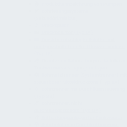
Produktkennzeichnung von Pumpen
Rohrleitungssysteme
(Sekundärkreislauf)
Druckspüler
Druckbelüfter (Typ LA)
Druckbeaufschlagte Belüfter mit
nachgeschaltetem Rückflussverhinderer
(Typ LB)
Einsatz von Behandlungsmaterialien in
Trinkwasserversorgungsanlagen
Rohrnetztrenner (Systemtrenner) mit
steuerbarer Mitteldruckzone (Typ BA)
Rohrtrenner mit Durchflusssteuerung
(Typ GB)
Rohrtrenner, nicht
durchflussgesteuert (Typ GA)
Enthärtungsanlagen für Trinkwasser
Rohrbelüfter in Durchlaufbauweise