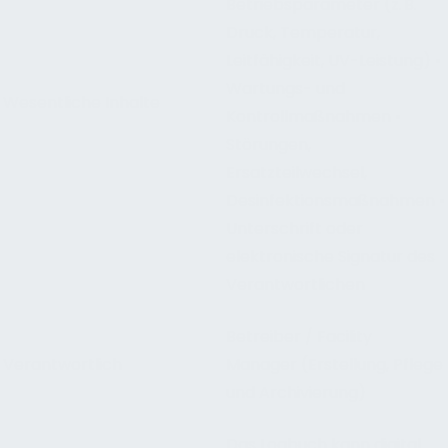
Betriebsparameter (z. B.
Druck, Temperatur,
Leitfähigkeit, UV-Leistung) •
Wartungs- und
Wesentliche Inhalte
Kontrollmaßnahmen •
Störungen,
Ersatzteilwechsel,
Desinfektionsmaßnahmen •
Unterschrift oder
elektronische Signatur des
Verantwortlichen
Betreiber / Facility
Verantwortlich
Manager (Erstellung, Pflege
und Archivierung)
Das Logbuch kann digital