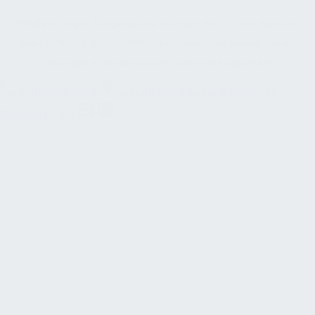
FM-Beratungs- & Ingenieurleistungen
: Wir machen Gebäude
leistungsfähiger © 2003-2026. FM-Connect.com Network GmbH /
Lösungen & Networking
im
Facility Management
041253989923
Am Altenfeldsdeich 16, 25371
Seestermühe