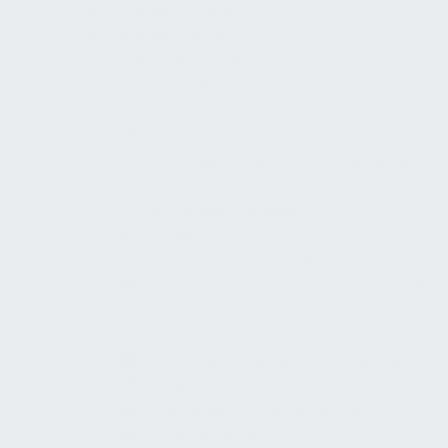
Instandsetzungen
Optimierung (KVP)
Ersatzteilmanagement
Betreiberpflichten
Dokumente
Mischwassersysteme
Kontrollierbare Rückflussverhinderer
(Typ EA)
Nachweisunterlagen für
kontrollierbare
Doppelrückflussverhinderer (Typ EC)
Wassergemischte Kühlschmierstoffe
Dezentrale
Trinkwassererwärmungssysteme
Entsalzungsanlagen für Trinkwasser
Dosiersysteme für Trinkwasser
Legionellen-Untersuchungsberichte
Trinkwasserfilter