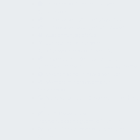
Trinkwasserfilter mit aktiven
Substanzen
Trinkwasseraufbereitungsanlagen
Trinkwasserleitungen und Zubehör
Ausdehnungsgefäße
Schlauchanschlüsse mit
Rückflussverhinderer (Typ HA)
Inspektions-, Reinigungs- und
Sammelkammern für Abwassersysteme
Mechanische Trinkwasserfilter
Membranfiltersysteme für
Trinkwasser
Nicht steuerbare Systemtrenner (Typ
EB)
Nichtsteuerbare
Doppelrückschlagventile (Typ ED)
Nicht-Trinkwasserleitungen und
Zubehörteile