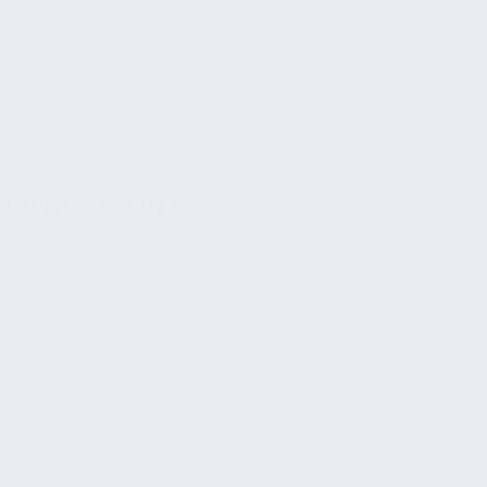
- Muss der CE-Kennzeichnung
beiliegen.
Praktische Hinweise
- Wird bei Audits zur
Nachweisführung herangezogen.
ERLÄUTERUNG
Die EU-Konformitätserklärung ist ein rechtlich bindendes
Herstellerdokument, das bestätigt, dass der
Rohrbelüfter alle einschlägigen Anforderungen der EU-
Gesetzgebung erfüllt. Der Hersteller deklariert darin
unter eigener Verantwortung die Übereinstimmung des
Produkts mit den anwendbaren Richtlinien,
Verordnungen und harmonisierten Normen – hierzu
zählen die Bauproduktenverordnung und je nach Produkt