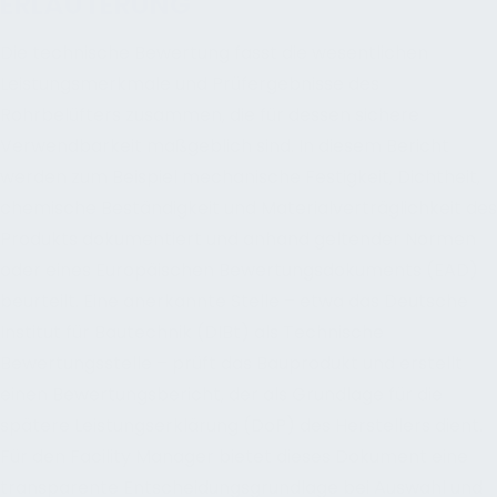
ERLÄUTERUNG
Die technische Bewertung fasst die wesentlichen
Leistungsmerkmale und Prüfergebnisse des
Rohrbelüfters zusammen, die für dessen sichere
Verwendbarkeit maßgeblich sind. In diesem Bericht
werden zum Beispiel mechanische Festigkeit, Dichtheit,
chemische Beständigkeit und Materialverträglichkeit des
Produkts dokumentiert und anhand geltender Normen
oder eines Europäischen Bewertungsdokuments (EAD)
beurteilt. Eine anerkannte Stelle – etwa das Deutsche
Institut für Bautechnik (DIBt) als Technische
Bewertungsstelle – prüft das Bauprodukt und erstellt
einen Bewertungsbericht, der als Grundlage für die
spätere Leistungserklärung (DoP) des Herstellers dient.
Für den Facility Manager bietet dieses Dokument eine
transparente Entscheidungsgrundlage bei Auswahl und