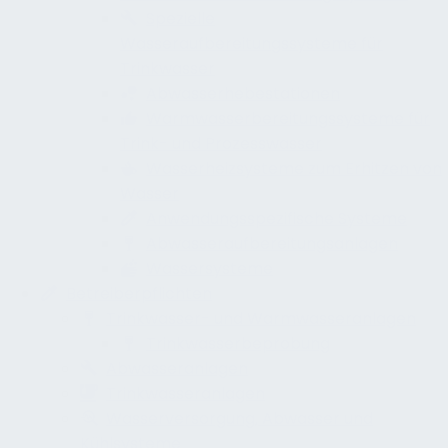
Spezielle
Wasseraufbereitungssysteme für
Trinkwasser
Abwasserhebestationen
Warmwasserbereitungssysteme für
Trink- und Prozesswasser
Wasserheizsysteme zum Erhitzen von
Wasser
Anwendungsspezifische Systeme
Abwasseraufbereitungsanlagen
Wassersysteme
Betreiberpflichten
Trinkwasser- und Warmwasseranlagen
Trinkwasserbeprobung
Abwasseranlagen
Trinkwasseranlagen
Wasserversorgung, Abwasser und
Kühlsysteme