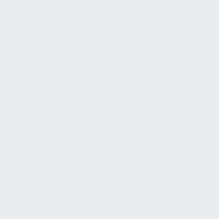
ggf. weitere Vorschriften (beispielsweise
Druckgeräterichtlinie, Maschinenrichtlinie oder EMV-
Richtlinie). Das Dokument enthält eine eindeutige
Produktbeschreibung, die Liste der eingehaltenen
Normen, den Namen und die Anschrift des Herstellers
sowie die Unterschrift einer befugten verantwortlichen
Person des Unternehmens. Die Konformitätserklärung
liegt der CE-Kennzeichnung bei und wird vom Hersteller
in der technischen Dokumentation vorgehalten. Für
Facility Manager ist dieses Schriftstück insofern wichtig,
als es als Nachweis der Rechtskonformität dient: Bei
internen Audits oder externen Prüfungen kann die EU-
Konformitätserklärung vorgelegt werden, um zu
belegen, dass das Produkt vorschriftengerecht geprüft
und in Verkehr gebracht wurde. Sie untermauert damit
das Vertrauen in die grundlegende Sicherheit und