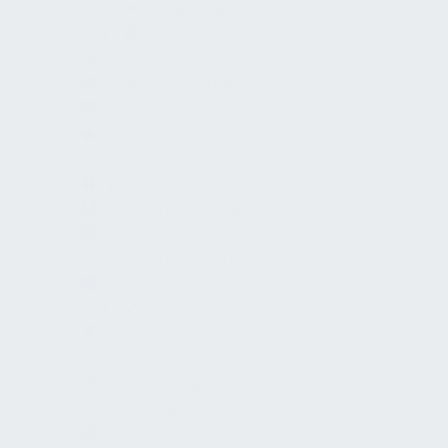
Verbände
Ausbildung / Weiterbildung
Audit
Interimsmanagement
Mediation
Verhandlungsverfahren
Verträge und Vereinbarungen
Wartungsvertragsmanagement
Planungsbegleitendes FM
Abgrenzung von Generalunternehmer-
und Nutzerausbauten
Ausführungsplanung
Leistungsphase 5 der HOAI
Erstellung eines Betriebskonzepts für einen
neuen Standort
Anweisende Dokumentation
Prüfungen
Inspektionen