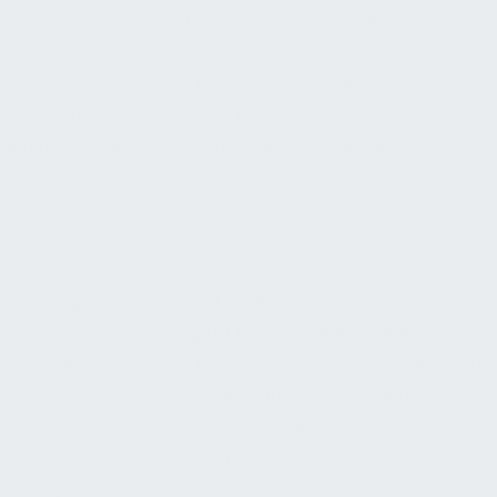
Das EAD dient als technisches Referenzdokument, das
festlegt, wie ein nicht harmonisiertes Produkt bewertet
wird. Es wird von der European Organisation for
Technical Assessment (EOTA) in Zusammenarbeit mit
den nationalen Technischen Bewertungsstellen
erarbeitet und definiert einheitliche Prüfmethoden und
Bewertungskriterien (z.B. Belastungstests,
Dauerhaftigkeitsprüfungen, Umweltverträglichkeit) für
den betreffenden Produkttyp. Ein EAD bildet die
Grundlage, um darauf aufbauend eine Europäische
Technische Bewertung (ETA) zu erstellen, die es dem
Hersteller ermöglicht, für ein nicht von Normen erfasstes
Bauprodukt die CE-Kennzeichnung zu erlangen. Für
Facility Manager ist dies besonders relevant bei
Sonderbauprodukten oder projektspezifischen
Lösungen, bei denen keine EN-Norm existiert. Durch ein