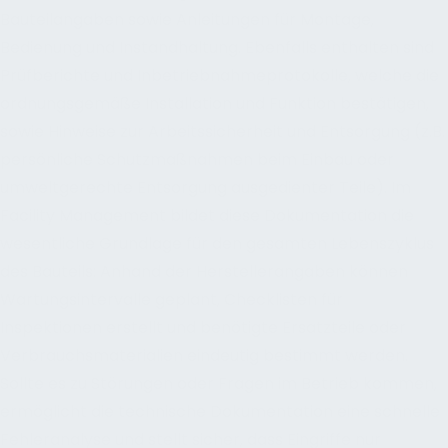
Bauteilangaben sowie Anleitungen für Montage,
Bedienung und Instandhaltung. Ebenfalls enthalten sind
Prüfberichte und Inbetriebnahmeprotokolle, welche die
ordnungsgemäße Installation und Funktion bestätigen,
sowie Hinweise zur Arbeitssicherheit und Entsorgung (z.B.
persönliche Schutzmaßnahmen beim Einbau oder
umweltgerechte Entsorgung ausgedienter Teile). Im
Facility Management bildet diese Dokumentation die
wesentliche Grundlage für den gesamten Lebenszyklus
des Bauteils: Anhand der Herstellerangaben können
Wartungsintervalle geplant, Checklisten für
Inspektionen erstellt und benötigte Ersatzteile oder
Verbrauchsmaterialien eindeutig bestimmt werden.
Sollte es zu Störungen oder Fragen im Betrieb kommen,
ermöglicht die technische Dokumentation eine schnelle
Fehleranalyse und stellt sicher, dass Eingriffe nur