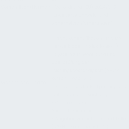
Vorschriften/Normen
- Verordnung (EU) 2024/3110
(Erweiterte Umwelt- und
Sicherheitsanforderungen)
- Produktidentifikation (Typ DA,
Herstellcode, Produktionsort)
- System zur Bewertung und
Überprüfung der
Leistungsbeständigkeit (AVCP-
System 1 oder 2+)
Wesentliche Inhalte
- Ergebnisse der Erstprüfung und
laufenden Überwachung
- Gültigkeit und
Ausstellungsdatum
- Angaben zur notifizierten Stelle
(NB-Nr., Name, Anschrift)