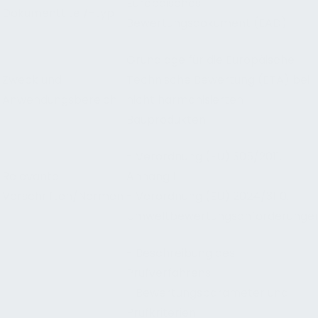
Europäisches
Dokumenttitel/-typ
Bewertungsdokument (EAD)
Grundlage für die Europäische
Zweck und
Technische Bewertung (ETA) bei
Anwendungsbereich
nicht harmonisierten
Bauprodukten.
- Verordnung (EU) 305/2011,
Relevante
Anhang II
Vorschriften/Normen
- Verordnung (EU) 2024/3110,
Umweltbewertungsanforderunge
- Beschreibung des
Prüfverfahrens
- Bewertungsparameter und
Prüfkriterien