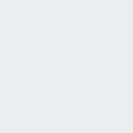
Bauaufsichtliche Zulassung
LEISTUNGSKONSTANZ-
BESCHEINIGUNG
Aspekt
Beschreibung
Leistungskonstanz-Bescheinigung
Dokumenttitel/-typ
für Bauprodukte
Nachweis, dass der Rohrbelüfter
Zweck und
dauerhaft die deklarierten
Anwendungsbereich
Leistungsmerkmale erfüllt.
- Verordnung (EU) 305/2011
(Bauproduktenverordnung –
Relevante
CPR)