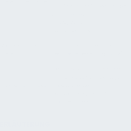
Wesentliche Inhalte
- Prüfmethoden für Beständigkeit
und Sicherheit
- Bezug zu EU-
Harmonisierungslinien
Verantwortliche
Europäische Organisation für
Stelle
Technische Bewertung (EOTA)
- Wird bei Bauprodukten ohne
harmonisierte Norm benötigt.
Praktische Hinweise
- Bestandteil der CE-
Kennzeichnung und ETA-
Dokumentation.
ERLÄUTERUNG