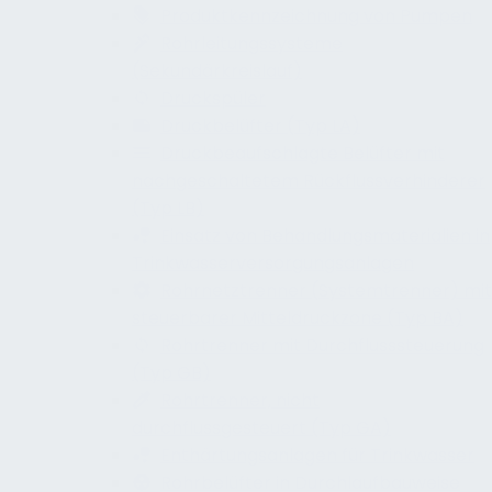
Produktkennzeichnung von Pumpen
Rohrleitungssysteme
(Sekundärkreislauf)
Druckspüler
Druckbelüfter (Typ LA)
Druckbeaufschlagte Belüfter mit
nachgeschaltetem Rückflussverhinderer
(Typ LB)
Einsatz von Behandlungsmaterialien in
Trinkwasserversorgungsanlagen
Rohrnetztrenner (Systemtrenner) mit
steuerbarer Mitteldruckzone (Typ BA)
Rohrtrenner mit Durchflusssteuerung
(Typ GB)
Rohrtrenner, nicht
durchflussgesteuert (Typ GA)
Enthärtungsanlagen für Trinkwasser
Rohrbelüfter in Durchlaufbauweise