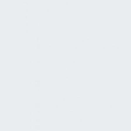
Instandsetzungen
Optimierung (KVP)
Ersatzteilmanagement
Betreiberpflichten
Dokumente
Mischwassersysteme
Kontrollierbare Rückflussverhinderer
(Typ EA)
Nachweisunterlagen für
kontrollierbare
Doppelrückflussverhinderer (Typ EC)
Wassergemischte Kühlschmierstoffe
Dezentrale
Trinkwassererwärmungssysteme
Entsalzungsanlagen für Trinkwasser
Dosiersysteme für Trinkwasser
Legionellen-Untersuchungsberichte
Trinkwasserfilter