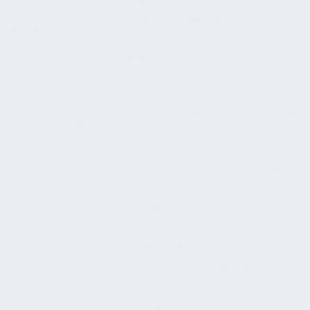
Angaben zur Konstruktion,
Zweck und
Funktion, Wartung und zum
Anwendungsbereich
bestimmungsgemäßen
Gebrauch des Rohrbelüfters.
- Verordnung (EU) 305/2011
Relevante
- DIN 18384, 18385, 18421 (VOB/C
Vorschriften/Normen
ATV)
- Technische Zeichnungen und
Werkstoffangaben
- Montage- und
Wartungsanweisungen
Wesentliche Inhalte
- Prüf- und
Inbetriebnahmeprotokolle
- Sicherheits- und
Entsorgungshinweise