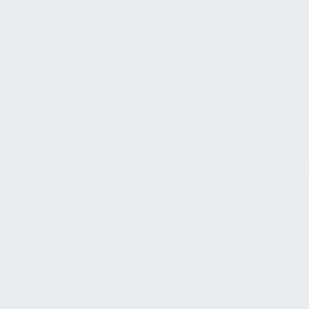
ERLÄUTERUNG
Die Leistungskonstanz-Bescheinigung wird von einer
notifizierten Zertifizierungsstelle ausgestellt und
bestätigt, dass das Produkt einer kontinuierlichen, extern
überwachten Qualitätskontrolle unterliegt. Sie basiert
auf dem System der Bewertung und Überprüfung der
Leistungsbeständigkeit (AVCP): Der Rohrbelüfter wird
einer Erstprüfung (Typprüfung) unterzogen, die
werkseigene Produktionskontrolle wird begutachtet und
regelmäßig durch Audit-Tests überwacht.
Typischerweise ist eine solche Bescheinigung zeitlich
befristet gültig (z.B. drei Jahre) und behält ihre Gültigkeit
nur, sofern weder das Bauprodukt noch die zugrunde
liegende Norm wesentlich geändert werden und alle
Überwachungsprüfungen erfolgreich verlaufen. Im
Facility Management dient dieses Zertifikat als