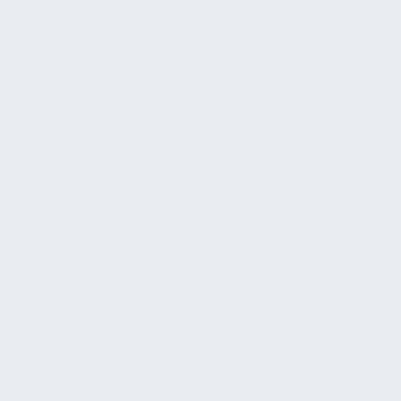
Wassergefährdende Stoffe
TRwS 779
Gewässerschutz
Ausschreibung
Leistungsbeschreibung
Leistungsverzeichnis
Anlagenverzeichnis
Außerbetriebnahme
Wiederinbetriebnahme
Leistungen
Planung
Hygiene
Instandhaltung
Normensicherheit
Nachhaltigkeit
Energiemanagement
Dokumentenshop
Kontakt