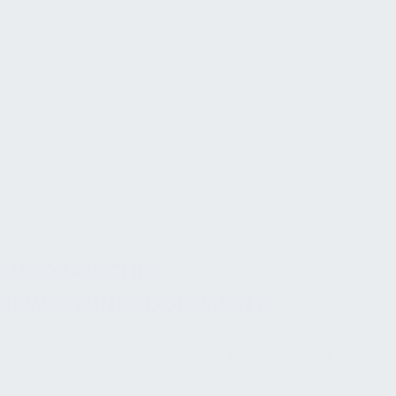
Beschaffung: Anhand der Prüfdaten kann man erkennen,
ob der Rohrbelüfter die spezifischen Anforderungen der
Anlage (z.B. Druckstufen, Medienverträglichkeit,
Umgebungsbedingungen) erfüllt und somit technisch
geeignet und zuverlässig einsetzbar ist. Wichtig ist, dass
die technische Bewertung bei Änderungen am Produkt –
etwa neuen Materialien oder Konstruktionsanpassungen
– aktualisiert wird, damit ihre Aussagekraft erhalten
bleibt.
EUROPÄISCHES
BEWERTUNGSDOKUMENT
Aspekt
Beschreibung