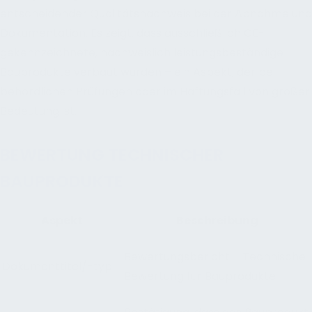
entscheidender Qualitätsnachweis bei der Abnahme und
Dokumentation. Es zeigt, dass ausschließlich CE-
gekennzeichnete, nachweislich leistungsbeständige
Bauprodukte verbaut wurden – ein Aspekt, der bei
behördlichen Prüfungen oder im Haftungsfall von großer
Bedeutung ist.
BEWERTUNG TECHNISCHER
BAUPRODUKTE
Aspekt
Beschreibung
Bewertungsbericht – Technische
Dokumenttitel/-typ
Bewertung für Bauprodukte