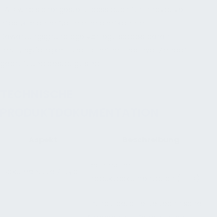
EAD wird sichergestellt, dass auch für innovative
Produkte ohne Norm eine anerkannte
Bewertungsgrundlage vorliegt, sodass deren
Leistungsfähigkeit und Sicherheit nachvollziehbar
geprüft und bestätigt sind.
TECHNISCHE
PRODUKTDOKUMENTATION
Aspekt
Beschreibung
Technische
Dokumenttitel/-typ
Produktdokumentation (TPD)
Enthält detaillierte technische