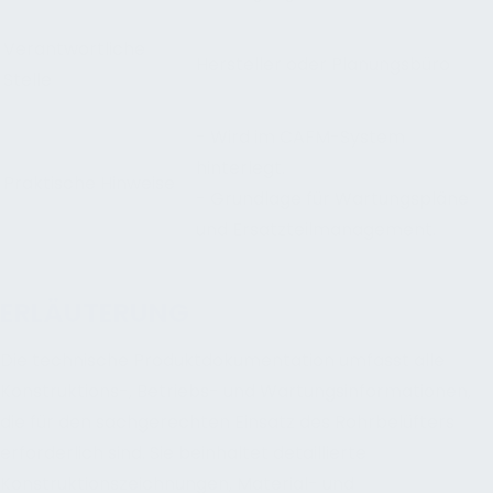
Verantwortliche
Hersteller oder Planungsbüro
Stelle
- Wird im CAFM-System
hinterlegt.
Praktische Hinweise
- Grundlage für Wartungspläne
und Ersatzteilmanagement.
ERLÄUTERUNG
Die technische Produktdokumentation umfasst alle
Konstruktions-, Betriebs- und Wartungsinformationen,
die für den sachgerechten Einsatz des Rohrbelüfters
erforderlich sind. Sie beinhaltet detaillierte
Konstruktionszeichnungen, Material- und