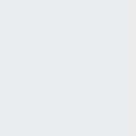
harmonisierten Normen oder
EAD-Dokument
- Identifizierung der Prüfstelle
Technische Bewertungsstelle (z.
Verantwortliche
B. DIBt oder akkreditierte
Stelle
Prüfstelle)
- Grundlage für die Erstellung der
Leistungserklärung.
- Muss bei wesentlichen
Praktische Hinweise
Änderungen der
Produktzusammensetzung
aktualisiert werden.