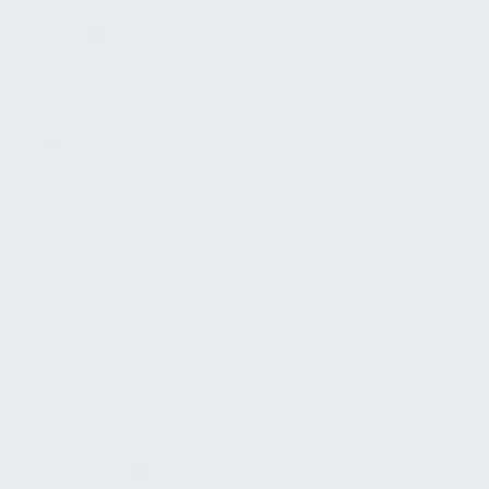
Mitbestimmung
Gefährdungsbeurteilung
Qualifizierung
Planung und Konzeption
Standards
Betrieb
Organisation
Service Desk
Anforderungen
Leitlinien der WHO
Einfluss von Materialien auf
Trinkwasser
Instandhaltung
Löschanlagen
Glossar
Fachmessen
Fachzeitschriften
Marktübersicht