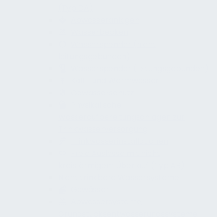
(Typ DA)
Abwasseranlagen
Wasserbecken
Wasserspender (nicht
leitungsgebunden)
Wasserspender (leitungsgebunden)
Kalt- und Warmwasser
Gewässerschutz
Physikalische
Wasseraufbereitungsanlagen zur
Trinkwasserversorgung
Trinkwasserinstallationen
Freie Auslässe mit nicht
kreisförmigem Überlauf (Typ AB)
Nicht trinkbare Wassersysteme
Gewässer
Abwassersysteme,
Grundstücksentwässerungssysteme