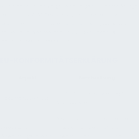
entsprechend den Vorgaben erfolgen. Durch die Ablage
der TPD im CAFM-System ist gewährleistet, dass alle
relevanten Informationen jederzeit verfügbar sind und
bei Betreiberwechsel oder Prüfungen lückenlos
nachgewiesen werden können.
EU-KONFORMITÄTSERKLÄRUNG
Aspekt
Beschreibung
EU-Konformitätserklärung für
Dokumenttitel/-typ
Bauprodukte
Bestätigung durch den Hersteller,
Zweck und
dass der Rohrbelüfter allen
Anwendungsbereich
anwendbaren EU-Richtlinien und