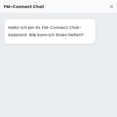
FM-Solutionmaker: Gemeinsam Facility Management
FM-Connect Chat
neu denken
Hallo! Ich bin Ihr FM-Connect Chat-
Navigation ausblenden
Navigation einblenden
Assistent. Wie kann ich Ihnen helfen?
Strategie
Präsentation
Trinkwasserresilienz
Effiziente Trinkwassernutzung
Trinkwasserspender
Trinkwasserhygiene
Umgebungstemperaturen
Bleileitungen
Ausschreibung
Bau + Instandhaltung
Abwasseranlagen
Wasseranlagen