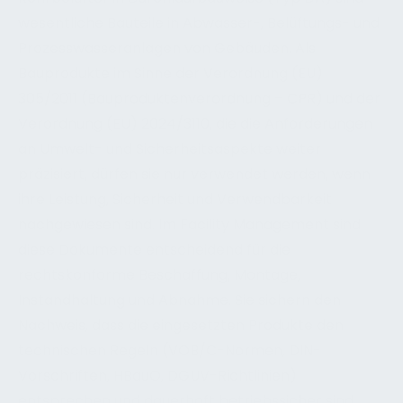
wesentliche Bauteile in Abwasser-, Belüftungs- und
Prozesswasseranlagen von Gebäuden. Als
Bauprodukte im Sinne der Verordnung (EU)
305/2011 (Bauproduktenverordnung – CPR) und der
Verordnung (EU) 2024/3110, die die Anforderungen
an Umwelt- und Sicherheitsaspekte weiter
präzisiert, dürfen sie nur verwendet werden, wenn
ihre Leistung, Sicherheit und Verwendbarkeit
nachgewiesen sind. Im Facility Management sind
diese Dokumente entscheidend für die
rechtskonforme Beschaffung, Montage,
Instandhaltung und Abnahme. Sie sichern den
Nachweis, dass die eingesetzten Produkte den
technischen Regeln (VOB/C-Normen, DIN-
Vorschriften, HBauO, DGUV-Richtlinien)
entsprechen und dauerhaft betriebssicher sind.