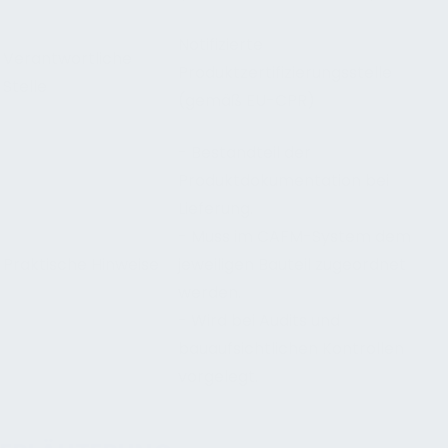
Notifizierte
Verantwortliche
Produktzertifizierungsstelle
Stelle
(gemäß EU-CPR)
- Bestandteil der
Produktdokumentation bei
Lieferung.
- Muss im CAFM-System dem
Praktische Hinweise
jeweiligen Bauteil zugeordnet
werden.
- Wird bei Audits und
bauaufsichtlichen Kontrollen
vorgelegt.