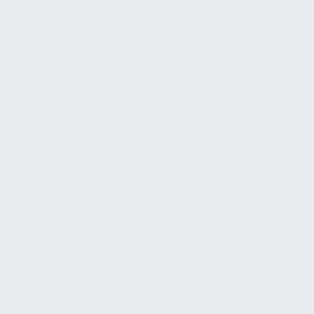
Nachfolgend werden die für den Betrieb und die
Verwaltung erforderlichen Dokumente strukturiert
dargestellt.
FUNKTIONSWEISE UND EINSATZ VON
DURCHLAUF-ROHRBELÜFTERN
Leistungskonstanz-Bescheinigung
Technischer Bauprodukte
Bewertungsdokument
Technische Produktdokumentation
EU-Konformitätserklärung
Leistungserklärung
Verwendbarkeitsnachweis
Bauaufsichtliches Prüfzeugnis