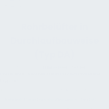
Suchen
Rohrbelüfter in
Durchlaufbauweise
(Typ DA)
Facility Management:
Trinkwasser
»
Betrieb
»
Dokumente
»
Rohrbelüfter in Durchlaufbauweise
(Typ DA)
Rohrbelüfter in Durchlaufbauweise (Typ DA)
Rohrbelüfter in Durchlaufbauweise (Typ DA) sind