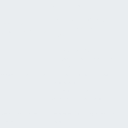
Normen entspricht.
- DIN 18384 (VOB/C ATV)
Relevante
- Bauproduktenverordnung (EU)
Vorschriften/Normen
305/2011
- Produktidentifikation
- angewandte Normen und
Richtlinien
Wesentliche Inhalte
- Name und Anschrift des
Herstellers
- Unterschrift der
verantwortlichen Person
Verantwortliche
Hersteller (Building Products
Stelle
Division)